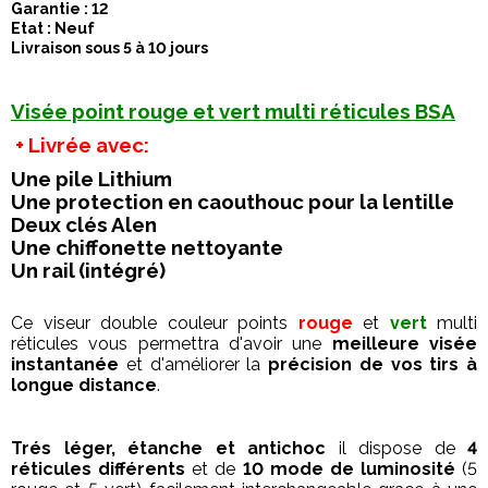
Garantie : 12
Etat : Neuf
Livraison sous 5 à 10 jours
Visée point rouge et vert multi réticule
s
B
SA
+ Livrée avec:
Une pile Lithium
Une protection en caouthouc pour la lentille
Deux clé
s Alen
Une chiffonette nettoyante
Un rail (intégré)
Ce viseur
double couleur
point
s
rouge
et
vert
multi
réticule
s
vous permettra d'avoir une
meilleure visée
instantanée
et d'
améliorer la
précision de vos tirs à
longue distance
.
Trés léger, étanche et antichoc
il dispose de
4
réticules différents
et de
10 mode de lumino
sité
(5