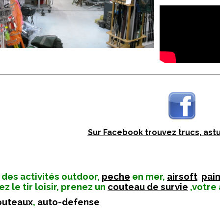
Sur Facebook trouvez trucs, ast
 des activités outdoor,
peche
en mer,
airsoft
pain
ez le tir loisir, prenez un
couteau de survie
,votre 
outeaux
,
auto-defense