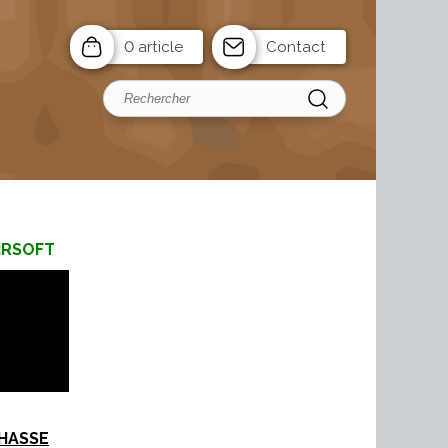
0 article
Contact
IRSOFT
HASSE