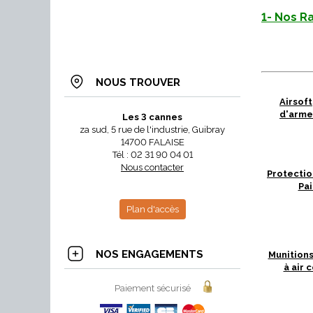
1- Nos R
NOUS TROUVER
Airsoft
d'arme
Les 3 cannes
za sud, 5 rue de l'industrie, Guibray
14700 FALAISE
Tél : 02 31 90 04 01
Nous contacter
Protectio
Pai
Plan d'accès
NOS ENGAGEMENTS
Munition
à air
Paiement sécurisé