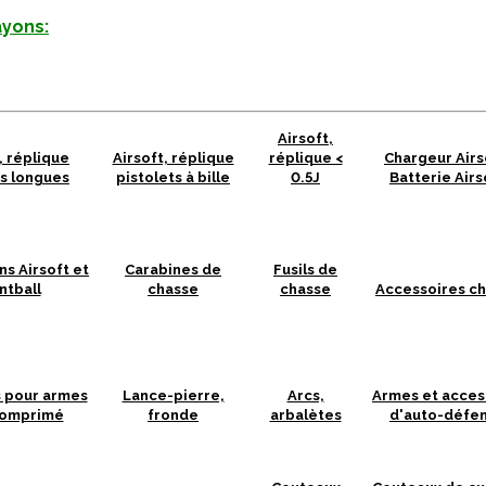
ayons:
Airsoft,
, réplique
Airsoft, réplique
réplique <
Chargeur Airs
s longues
pistolets à bille
0.5J
Batterie Airs
ns Airsoft et
Carabines de
Fusils de
ntball
chasse
chasse
Accessoires c
s pour armes
Lance-pierre,
Arcs,
Armes et acces
 comprimé
fronde
arbalètes
d'auto-défe