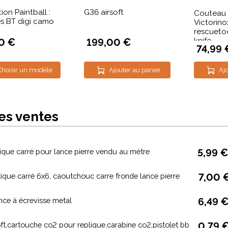
ion Paintball :
G36 airsoft
Couteau
es BT digi camo
Victorino
rescuetoo
knife
0 €
199,00 €
74,99 
Choisir un modèle
Ajouter au panier
Ajo
es ventes
tique carré pour lance pierre vendu au métre
5,99 €
tique carré 6x6, caoutchouc carre fronde lance pierre
7,00 
nce à écrevisse metal
6,49 
oft,cartouche co2 pour replique,carabine co2,pistolet bb
0,79 