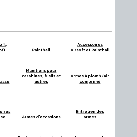
oft,
Accessoires
oft
Paintball
Airsoft et Paintball
Munitions pour
carabines, fusils et
Armes à plomb/air
hasse
autres
comprimé
oires
Entretien des
nse
Armes d'occasions
armes