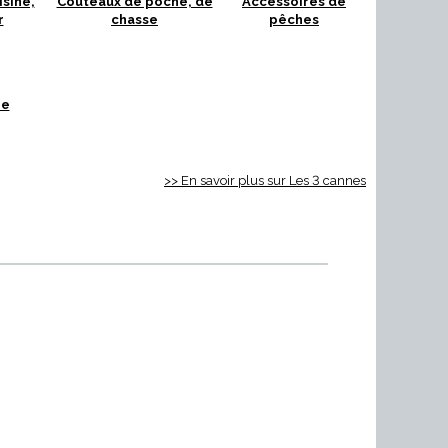
sine,
Couteaux de poche, de
Accessoires de
r
chasse
pêches
re
>> En savoir plus sur Les 3 cannes