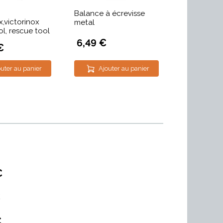
Balance à écrevisse
x,victorinox
metal
l, rescue tool
6,49 €
€
uter au panier
Ajouter au panier
€
€
€