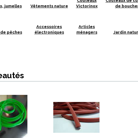
Couteaux
Couteaux de cui
s, jumelles
Vêtements nature
Victorinox
de bouche
Accessoires
Articles
 de pêches
électroniques
ménagers
Jardin natu
eautés