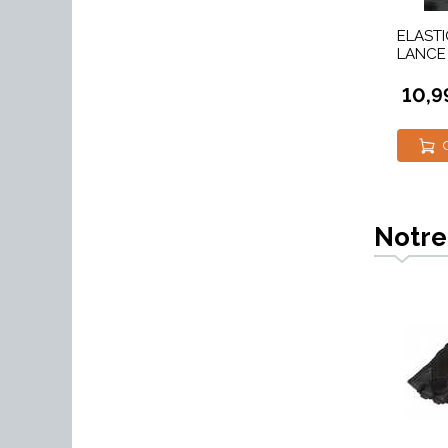
ELASTI
LANCE
10,9
Notre