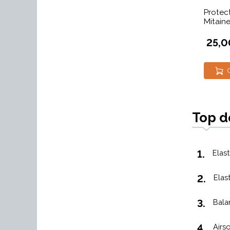
Protect
Mitain
25,0
Top d
1.
Elas
2.
Elas
3.
Bala
4.
Airs