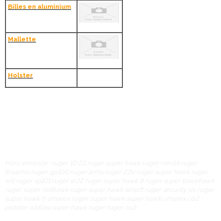
Billes en aluminium
Mallette
Holster
Hors annonce : ruger 10 22 ruger super hawk ruger mini14 ruger
firearms ruger gp100 ruger arms ruger 22lr ruger super hawk ruger
sr9 ruger sp101 ruger sr22 ruger super hawk 8 ruger super blackhawk
ruger super redhawk ruger super hawk airsoft ruger security six ruger
super hawk 6 umarex ruger super hawk super hawk umarex co2
pistoler a billes super hawk ruger ruger co2