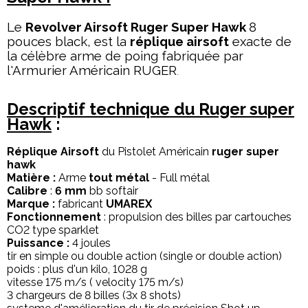
Le
Revolver Airsoft Ruger Super Hawk
8
pouces black, est la
réplique airsoft
exacte de
la célèbre arme de poing fabriquée par
l'Armurier Américain RUGER
.
Descriptif technique du Ruger super
Hawk
:
Réplique Airsoft
du Pistolet Américain
ruger super
hawk
Matière
:
Arme
tout métal
- Full métal
Calibre
:
6 mm
bb softair
Marque :
fabricant
UMAREX
Fonctionnement
: propulsion des billes par cartouches
CO2 type sparklet
Puissance :
4 joules
tir en simple ou double action (single or double action)
poids : plus d'un kilo, 1028 g
vitesse 175 m/s ( velocity 175 m/s)
3 chargeurs de 8 billes (3x 8 shots)