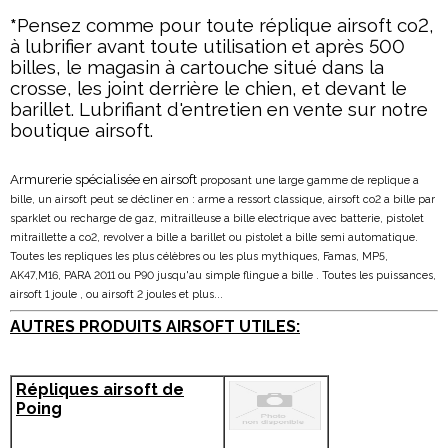
*
Pensez comme pour toute réplique airsoft co2,
à lubrifier avant toute utilisation et après 500
billes, le magasin à cartouche situé dans la
crosse, les joint derrière le chien, et devant le
barillet. Lubrifiant d'entretien en vente sur notre
boutique airsoft.
Armurerie spécialisée en airsoft
proposant une large gamme de replique a
bille, un airsoft peut se décliner en : arme a ressort classique, airsoft co2 a bille par
sparklet ou recharge de gaz, mitrailleuse a bille electrique avec batterie, pistolet
mitraillette a co2, revolver a bille a barillet ou pistolet a bille semi automatique.
Toutes les repliques les plus célèbres ou les plus mythiques, Famas, MP5,
AK47,M16, PARA 2011 ou P90 jusqu'au simple flingue a bille . Toutes les puissances,
airsoft 1 joule , ou airsoft 2 joules et plus...
AUTRES PRODUITS AIRSOFT UTILES:
Répliques airsoft de
Poing