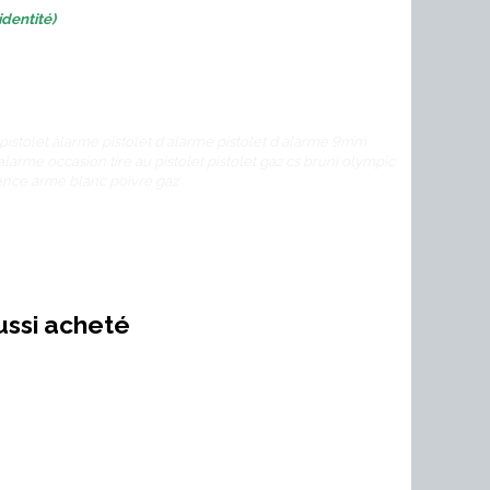
identité)
 pistolet alarme pistolet d alarme pistolet d alarme 9mm
 alarme occasion tire au pistolet pistolet gaz cs bruni olympic
nce arme blanc poivre gaz
ussi acheté