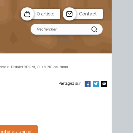
0 article
Contact
ente
>
Pistolet BRUNI, OLYMPIC cal. 9mm
Partagez sur
outer au panier