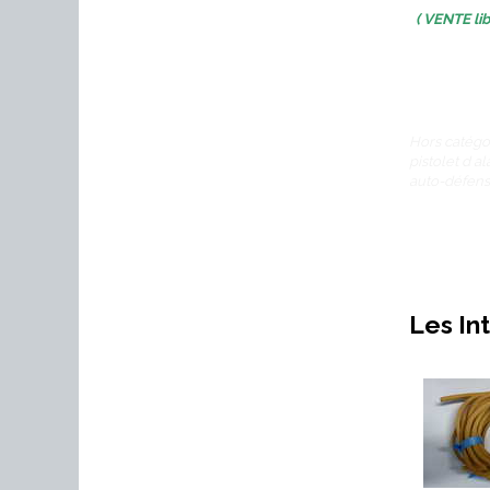
( VENTE lib
Hors catégor
pistolet d a
auto-défens
Les In