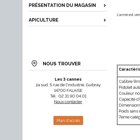
PRÉSENTATION DU MAGASIN
L'arme est ve
APICULTURE
NOUS TROUVER
Caractéri
Les 3 cannes
Calibre 9
za sud, 5 rue de l'industrie, Guibray
Pistolet au
14700 FALAISE
Couleur noi
Tél : 02 31 90 04 01
Capacité ch
Nous contacter
Dimension
Poids sans 
7eme catég
Plan d'accès