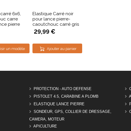
 carré 6x6,
Elastique Carré noir
uc carre
pour lance pierre-
nce pierre
caoutchouc carré gris
29,99 €
isir un modèle
Ajouter au panier
PROTECTION - AUTO DEFENSE
PISTOLET 4.5, CARABINE A PLOMB
ELASTIQUE LANCE PIERRE
SONDEUR, GPS, COLLIER DE DRESSAGE,
CAMERA, MOTEUR
APICULTURE