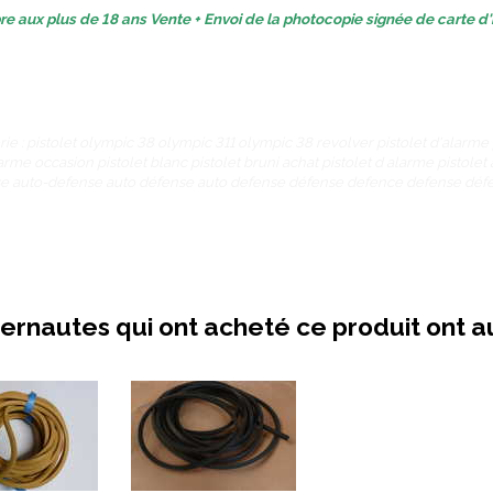
re aux plus de 18 ans Vente + Envoi de la photocopie signée de carte d'
ie : pistolet olympic 38 olympic 311 olympic 38 revolver pistolet d'alarme
larme occasion pistolet blanc pistolet bruni achat pistolet d alarme pistolet
e auto-defense auto défense auto defense défense defence defense défe
ternautes qui ont acheté ce produit ont a