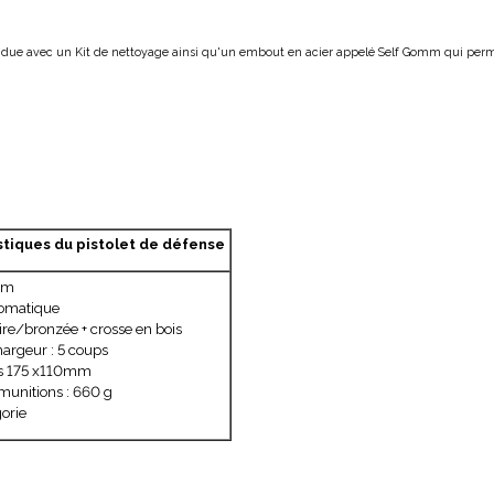
ndue avec un Kit de nettoyage ainsi qu'un embout en acier appelé Self Gomm qui perm
stiques du pistolet de défense
mm
tomatique
re/bronzée + crosse en bois
argeur : 5 coups
s 175 x110mm
munitions : 660 g
orie