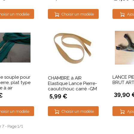
hoisir un modèle
Choisir un modèle
Ajo
ue souple pour
LANCE PI
CHAMBRE à AIR
erre, plat type
BRUT ART
Elastique Lance Pierre-
 à air
caoutchouc carré -GM
39,90 
€
5,99 €
hoisir un modèle
Choisir un modèle
Ajo
r 7 - Page 1/1