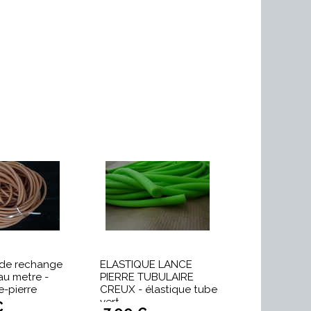
 de rechange
ELASTIQUE LANCE
au metre -
PIERRE TUBULAIRE
e-pierre
CREUX - élastique tube
vert
€