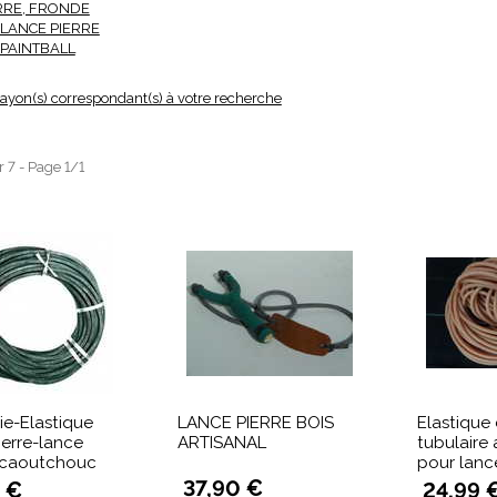
RRE, FRONDE
 LANCE PIERRE
PAINTBALL
 rayon(s) correspondant(s) à votre recherche
r 7 - Page 1/1
ie-Elastique
LANCE PIERRE BOIS
Elastique
ierre-lance
ARTISANAL
tubulaire 
-caoutchouc
pour lanc
37,90 €
 €
24,99 