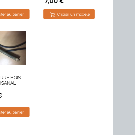
7,00 €
uter au panier
Choisir un modèle
ERRE BOIS
ISANAL
€
uter au panier