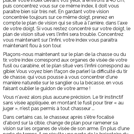
placer votre index devant vos yeux, à environs à 40 cm,
puis concentrez vous sur ce même index, il doit vous
paraitre bien sûr très net. En gardant votre vision
concentrée toujours sur ce même doigt, prenez en
compte le plan de vision qui se situe à l'arrière, dans l'axe
de votre doigt. Si vous restez concentré sur votre doigt, le
plan de vision situé vers l'infini sera trouble. Concentrez
vous maintenant sur l'infini, votre index vous paraitra
maintenant flou à son tour.
Plaçons-nous maintenant sur le plan de la chasse ou du
tir, votre index correspond aux organes de visée de votre
fusil ou carabine, et le plan situé vers l'infini correspond au
gibier. Vous voyez bien (façon de parler) la difficulté du tir
de chasse, qui vous pousse à vous concentrer d'une
manière naturelle sur le sanglier ou la bécasse, en vous
faisant oublier le guidon de votre arme !
Vous n'avez alors plus aucune précision. Le tir instinctif
sans visée appliquée, en montant le fusil pour tirer « au
juger », n'est pas permis à tout chasseur ...
Dans certains cas, le chasseur, après s'être focalisé
d'abord sur la cible, change de plan pour ramener sa
vision sur les organes de visée de son arme. En plus d'une