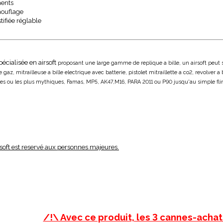
ents
ouflage
tifiée réglable
écialisée en airsoft
proposant une large gamme de replique a bille, un airsoft peut se 
gaz, mitrailleuse a bille electrique avec batterie, pistolet mitraillette a co2, revolver a 
res ou les plus mythiques, Famas, MP5, AK47,M16, PARA 2011 ou P90 jusqu'au simple flingue 
rsoft est reservé aux personnes majeures.
/!\ Avec ce produit, les 3 cannes-achat