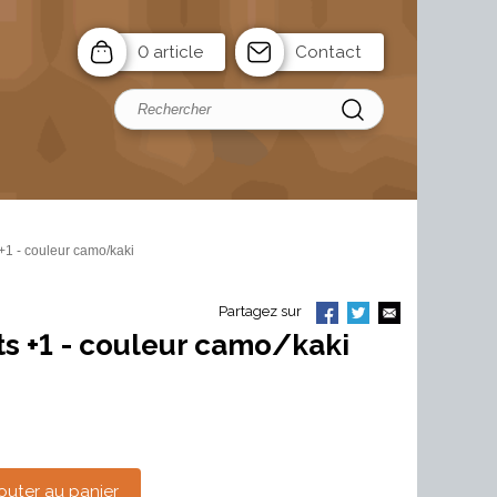
0 article
Contact
 - couleur camo/kaki
Partagez sur
 +1 - couleur camo/kaki
outer au panier