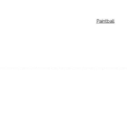
Paintball
ie : harnais camouflé harnais kaki harnais camo harnais swap harnais paint