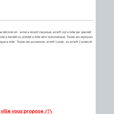
décliner en : arme a ressort classique, airsoft co2 a bille par sparklet
bille a barillet ou pistolet a bille semi automatique. Toutes les repliques
a bille . Toutes les puissances, airsoft 1 joule , ou airsoft 2 joules et
 ville vous propose /!\