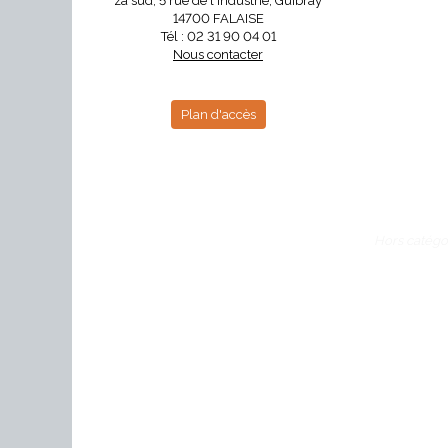
za sud, 5 rue de l'industrie, Guibray
14700 FALAISE
Tél : 02 31 90 04 01
Nous contacter
Plan d'accès
Hors catégor