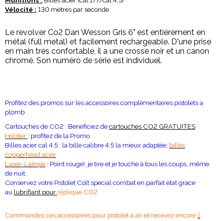
Munitions :
Billes acier (cal.177/cal.4,5)
Vélocité :
130 mètres par seconde
Le revolver Co2 Dan Wesson Gris 6" est entiérement en
métal (full metal) et facilement rechargeable. D'une prise
en main trés confortable, il a une crosse noir et un canon
chromé. Son numéro de série est individuel.
Profitez des promos sur les accessoires complémentaires pistolets a
plomb
Cartouches de CO2 : Beneficiez de
cartouches CO2 GRATUITES
Holster
: profitez de la Promo
Billes acier cal 4.5 : la bille calibre 4.5 la mieux adaptée;
billes
copperhead acier
Laser-Lampe
: Point rouge!, je tire et je touche à tous les coups, même
de nuit.
Conservez votre Pistolet Colt special combat en parfait état grace
au
lubrifiant pour
réplique CO2
Commandez ces accessoires pour pistolet a air et recevez encore
1