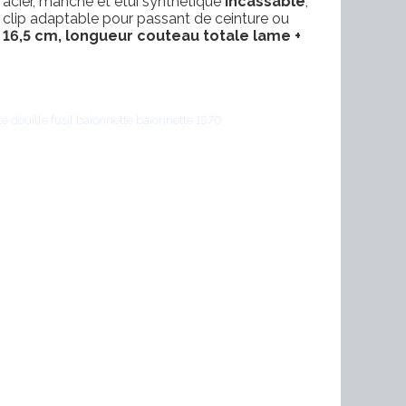
 acier, manche et étui synthétique
incassable
,
t, clip adaptable pour passant de ceinture ou
 16,5 cm, longueur couteau totale lame +
 douille fusil baionnette baionnette 1870