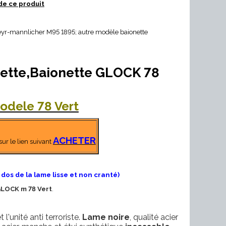
de ce produit
teyr-mannlicher M95 1895; autre modèle baionette
ette,Baionette GLOCK 78
odele 78 Vert
ACHETER
sur le lien suivant
 dos de la lame lisse et non cranté)
GLOCK m 78 Vert
.
'unité anti terroriste.
Lame noire
, qualité acier