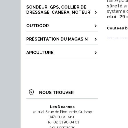
testé pou
sûreté
an
SONDEUR, GPS, COLLIER DE
système d
DRESSAGE, CAMERA, MOTEUR
etui : 29
OUTDOOR
Couteau b
hors annonce
PRÉSENTATION DU MAGASIN
APICULTURE
NOUS TROUVER
Les 3 cannes
za sud, 5 rue de l'industrie, Guibray
14700 FALAISE
Tél : 02 31 90 04 01
Nous contacter