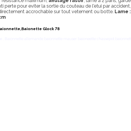
r resistance maximum,
affutage rasoir
, lame à 2 pans, garde
ti perte pour eviter la sortie du couteau de l'etui par acciden
irectement accrochable sur tout vetement ou botte.
Lame :
 cm
aionnette,Baionette Glock 78
 : Baionnette allemande baionnette mauser baioneette chassepot baionnette