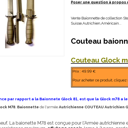
Poser une question à propos 
Vente Baïonnette de collection S
Suisse,Autrichien,Américain...
Couteau baionn
Couteau Glock m
Prix : 49.99 €
Pour acheter ce produit, cliquez 
nce par rapport a la Baionnete Glock 81, est que la Glock m78 a le
lock M78
,
Baionnette
de l'armée
Autrichienne COUTEAU Autrichien 
uf. La baionette M78 est conçue pour l'Armée autrichienne et l