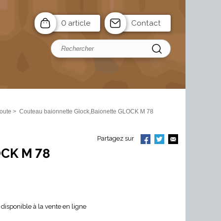
0 article
Contact
oute
>
Couteau baionnette Glock,Baionette GLOCK M 78
Partagez sur
OCK M 78
disponible à la vente en ligne