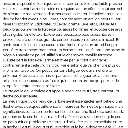
avec un dispositif mécanique, qu'on libère ensuite d'une faible pression.
Ainsi, maintenir l'arme bandée ne requière aucun effort, ce qui permet
de séparer le mouvement d'armer et celui de tirer. Deuxièmement, au
lieu de bander avec un seul bras, comme avec un arc, on peut utiliser
divers dispositif multiplicateurs (levier, crémaillère, etc.), utiliser les
deux bras ou même la force de plusieurs hommes, et adopter des arcs
plus rigides. Une telle arbalete sera beaucoup plus puissante, son
projectile aura une plus grande portée, précision et force d'impact. En
contrepartie le tir sera beaucoup plus lent qu'avec un arc, et l'engin
peut être trop encombrant pour un homme seul, en faisant une arme de
siège ou navale de peu d'utilité sur le champ de bataille terrestre.
D'autre part la force de l'arme est fixée par le point d'ancrage,
contrairement à celle d'un arc qui varie selon que l'archer tire plus ou
moins sur la corde. On peut viser sans fatigue, ce qui améliore la
précision (très utile à la chasse, parfois utile à la guerre). Utiliser une
arbalète est beaucoup plus facile qu'utiliser un arc, ce qui permet de
simplifier l'entrainement militaire.
Le projectile de l'arbalete est appelé selon les tireurs, trait, carreau, ou
fleche pour arbalete.
La mécanique du carreau de l'arbalète est essentiellement celle d'une
flèche, avec quelques différence mineures en termes de principe, mais
significatives sur le comportement balistique : une flèche se tord sous la
pression de la corde, le carreau d'arbalète est assez court et rigide pour
ne pas subir ce problème.Le carreau d'arbalète est intermédiaire entre
la flèche (il est plus court et plus rapide) et la balle des arme à feu (il est