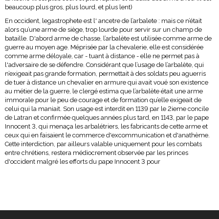
beaucoup plus gros, plus lourd, et plus lent)
En occident, legastrophete est l' ancetre de l’arbalete : mais ce n’était
alors qu’une arme de siège, trop lourde pour servir sur un champ de
bataille. D'abord arme de chasse, l’arbalète est utilisée comme arme de
guerre au moyen age. Méprisée par la chevalerie, elle est considérée
comme arme déloyale, car - tuant à distance - elle ne permet pas à
l'adversaire de se défendre. Considérant que l’usage de l’arbalète, qui
n’exigeait pas grande formation, permettait à des soldats peu aguerris
de tuer à distance un chevalier en armure qui avait voué son existence
au métier de la guerre, le clergé estima que l’arbalète était une arme
immorale pour le peu de courage et de formation qu’elle exigeait de
celui qui la maniait. Son usage est interdit en 1139 par le 2ieme concile
de Latran et confirmée quelques années plus tard, en 1143, par le pape
Innocent 3, qui menaça les arbalétriers, les fabricants de cette arme et
ceux qui en faisaient le commerce d'excommunication et d'anathème.
Cette interdiction, par ailleurs valable uniquement pour les combats
entre chrétiens, restera médiocrement observée par les princes
d'occident malgré les efforts du pape Innocent 3 pour