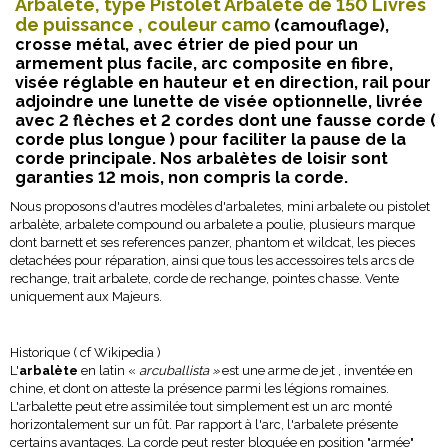
Arbalete, type Pistolet Arbalète de 150 Livres
de puissance , couleur camo
(camouflage),
crosse métal, avec étrier de pied pour un
armement plus facile, arc composite en fibre,
visée réglable en hauteur et en direction, rail pour
adjoindre une lunette de visée optionnelle, livrée
avec 2 flèches et 2 cordes dont une fausse corde (
corde plus longue ) pour faciliter la pause de la
corde principale. Nos arbalètes de loisir sont
garanties 12 mois, non compris la corde.
Nous proposons d'autres modèles d'arbaletes, mini arbalete ou pistolet
arbalète, arbalete compound ou arbalete a poulie, plusieurs marque
dont barnett et ses references panzer, phantom et wildcat, les pieces
detachées pour réparation, ainsi que tous les accessoires tels arcs de
rechange, trait arbalete, corde de rechange, pointes chasse. Vente
uniquement aux Majeurs.
Historique ( cf Wikipedia )
L'
arbalète
en latin «
arcuballista »
est une arme de jet , inventée en
chine, et dont on atteste la présence parmi les légions romaines.
L'arbalette peut etre assimilée tout simplement est un arc monté
horizontalement sur un fût. Par rapport à l'arc, l'arbalete présente
certains avantages. La corde peut rester bloquée en position "armée"